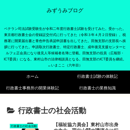
みずうみブログ
ベテラン司法試験受験生が令和二年度行政書士試験を受けてみた。受かった。
東京都行政書士会の登録証交付式に行ってきた（令和３年４月２日登録）。税
務署に開業届出書と青色申告承認申請書を出してきた。田無支部の支部長へ挨
拶に行ってきた。申請取次行政書士、特定行政書士、成年後見支援センターヒ
ルフェ正会員になり後見人等候補者名簿に登載。田無支部の役員（広報部・
ICT委員）になる。東村山市の法律相談員となる。田無支部のICT委員を継続。
←いまここ（六年目）
ホーム
行政書士試験の体験記
行政書士事務所の開業体験記
行政書士の業務知識
行政書士の社会活動
【福祉協力員会】東村山市出身
行政書士の社会活動