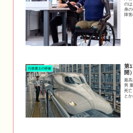
のは
身の
障害
第
行政書士の研修
開
最高
男 
死亡
とか