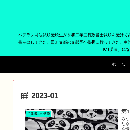
ベテラン司法試験受験生が令和二年度行政書士試験を受けて
書を出してきた。田無支部の支部長へ挨拶に行ってきた。申
ICT委員）に
ホーム
2023-01
第
行政書士の研修
みな
た今
会場