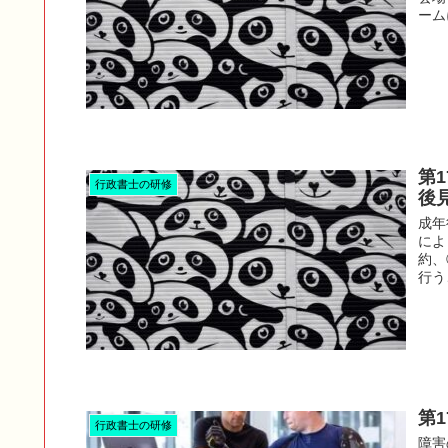
ーム
第
行政書士の研修
後
成年
によ
約、
行う
第
行政書士の研修
障害