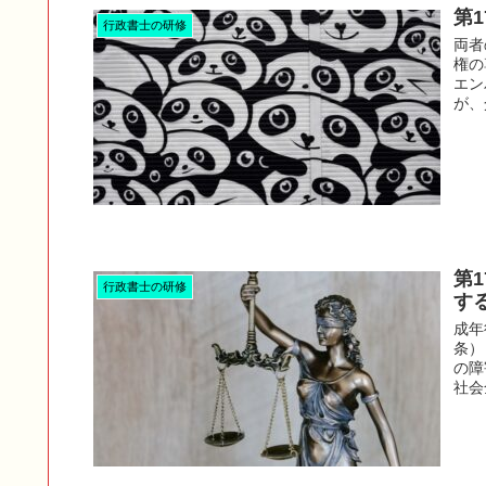
第
行政書士の研修
両者
権の
エン
が、
第
行政書士の研修
す
成年
条）
の障
社会