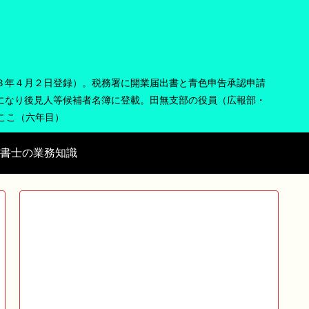
３年４月２日登録）。税務署に開業届出書と青色申告承認申請
になり後見人等候補者名簿に登載。田無支部の役員（広報部・
まここ（六年目）
書士の業務知識