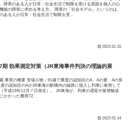
、障害のある人が日常・社会生活で制限を受ける原因を個人の心
機能の障害に求める考え方。 障害の「社会モデル」というのは、
のある人が日常・社会生活で制限を受...
2023.01.15
17期 効果測定対策（JR東海事件判決の理論的展
）
裁 事実の概要 登場人物：91歳で重度の認知症のA、Aの妻、Aの長
重度の認知症のAがJR東海の駅構内の線路に侵入し列車に衝突して
（平成19年12月７日発生）。 JR東海が、列車の遅延や振替輸送
にかかった費用72...
2023.01.14