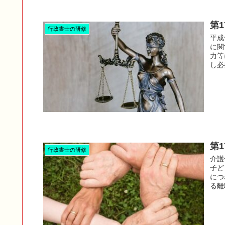
第
行政書士の研修
平成
に関
力等
し必
第
行政書士の研修
介護
子ど
につ
る離