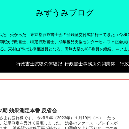
みずうみブログ
みた。受かった。東京都行政書士会の登録証交付式に行ってきた（令和
請取次行政書士、特定行政書士、成年後見支援センターヒルフェ正会員
なる。東村山市の法律相談員となる。田無支部のICT委員を継続。←い
行政書士試験の体験記
行政書士事務所の開業体
行政
験記
17期 効果測定本番 反省会
さまお疲れ様です。 令和５年（2023年）１月19日（木）、たっ
、効果測定を受けて帰宅しました。 渋谷のファーストプレイスが
です。 渋谷駅の改修工事が終わり、山手線が上り下りが一つのホ