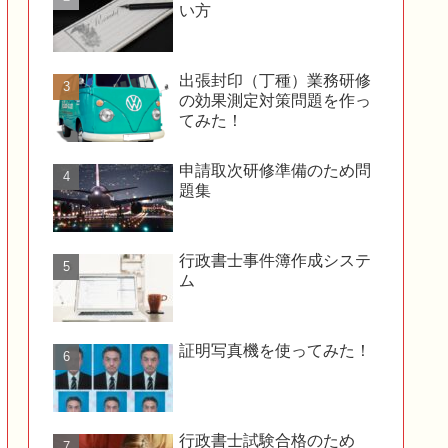
い方
出張封印（丁種）業務研修
の効果測定対策問題を作っ
てみた！
申請取次研修準備のため問
題集
行政書士事件簿作成システ
ム
証明写真機を使ってみた！
行政書士試験合格のため