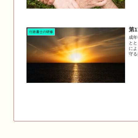
第
行政書士の研修
成年
とと
によ
守る