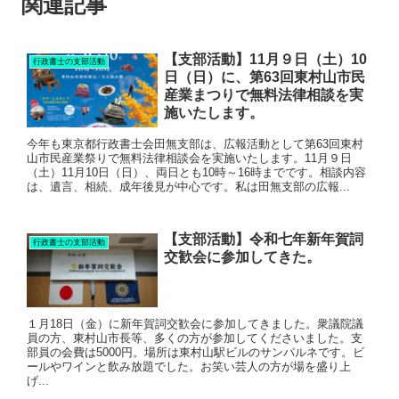
関連記事
【支部活動】11月９日（土）10
行政書士の支部活動
日（日）に、第63回東村山市民
産業まつりで無料法律相談を実
施いたします。
今年も東京都行政書士会田無支部は、広報活動として第63回東村
山市民産業祭りで無料法律相談会を実施いたします。11月９日
（土）11月10日（日）、両日とも10時～16時までです。相談内容
は、遺言、相続、成年後見が中心です。私は田無支部の広報...
【支部活動】令和七年新年賀詞
行政書士の支部活動
交歓会に参加してきた。
１月18日（金）に新年賀詞交歓会に参加してきました。衆議院議
員の方、東村山市長等、多くの方が参加してくださいました。支
部員の会費は5000円。場所は東村山駅ビルのサンパルネです。ビ
ールやワインと飲み放題でした。お笑い芸人の方が場を盛り上
げ...