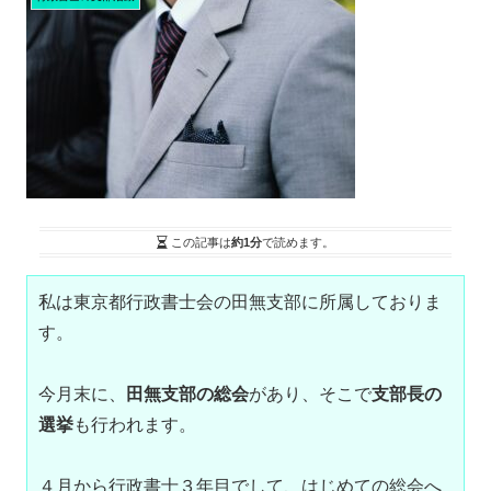
この記事は
約1分
で読めます。
私は東京都行政書士会の田無支部に所属しておりま
す。

今月末に、
田無支部の総会
があり、そこで
支部長の
選挙
も行われます。

４月から行政書士３年目でして、はじめての総会へ