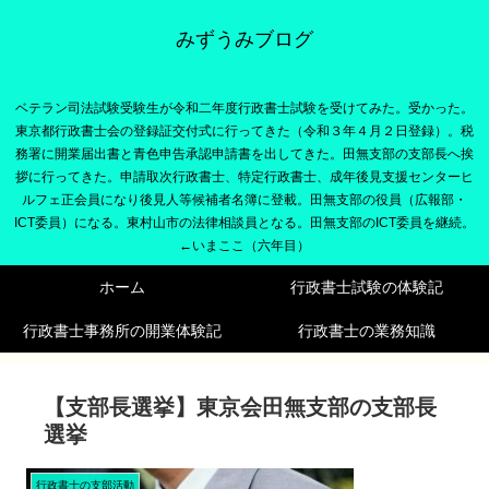
みずうみブログ
ベテラン司法試験受験生が令和二年度行政書士試験を受けてみた。受かった。
東京都行政書士会の登録証交付式に行ってきた（令和３年４月２日登録）。税
務署に開業届出書と青色申告承認申請書を出してきた。田無支部の支部長へ挨
拶に行ってきた。申請取次行政書士、特定行政書士、成年後見支援センターヒ
ルフェ正会員になり後見人等候補者名簿に登載。田無支部の役員（広報部・
ICT委員）になる。東村山市の法律相談員となる。田無支部のICT委員を継続。
←いまここ（六年目）
ホーム
行政書士試験の体験記
行政書士事務所の開業体験記
行政書士の業務知識
【支部長選挙】東京会田無支部の支部長
選挙
行政書士の支部活動