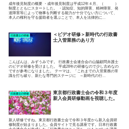
成年後見制度の概要 ・成年後見制度は平成12年４月、（ ）
制度とともにスタートした。 ・認知症、知的障害、精神障害、発
達障害等によって物事を判断する能力が十分でない方について、
本人の権利を守る援助者を選ぶことで、本人を法律的に...
＜ビデオ研修＞新時代の行政書
行政書士の研修
士入管業務のあり方
こんばんは、みずうみです。 行政書士会連合会の山脇顧問弁護士
のビデオ研修を受けました。 平成28年の研修なので少し古めなの
ですが参考になりました。 テーマは、「これまでの入管業務の常
識を打ち破り、新たな専門的ステージに ～新時代の行...
東京都行政書士会の令和３年度
行政書士の研修
新入会員研修動画を視聴した。
新人研修ですね。東京都行政書士会で令和３年度から新入会員研
修制度が始まりました。会員サイトで見る講座です。日本行政書