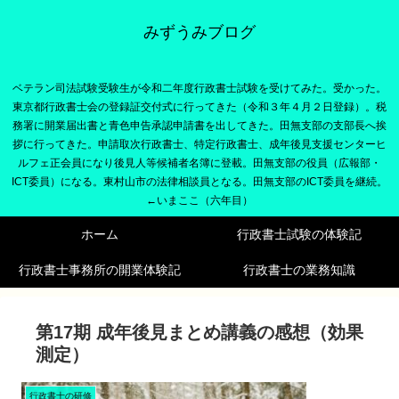
みずうみブログ
ベテラン司法試験受験生が令和二年度行政書士試験を受けてみた。受かった。
東京都行政書士会の登録証交付式に行ってきた（令和３年４月２日登録）。税
務署に開業届出書と青色申告承認申請書を出してきた。田無支部の支部長へ挨
拶に行ってきた。申請取次行政書士、特定行政書士、成年後見支援センターヒ
ルフェ正会員になり後見人等候補者名簿に登載。田無支部の役員（広報部・
ICT委員）になる。東村山市の法律相談員となる。田無支部のICT委員を継続。
←いまここ（六年目）
ホーム
行政書士試験の体験記
行政書士事務所の開業体験記
行政書士の業務知識
第17期 成年後見まとめ講義の感想（効果
測定）
行政書士の研修