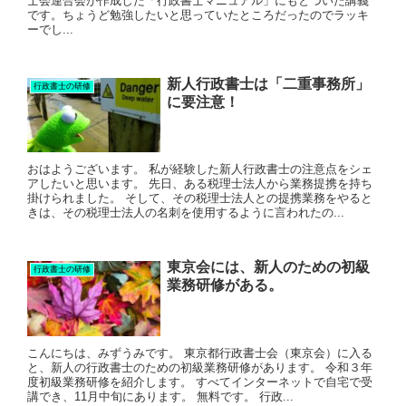
士会連合会が作成した「行政書士マニュアル」にもとづいた講義
です。ちょうど勉強したいと思っていたところだったのでラッキ
ーでし...
新人行政書士は「二重事務所」
行政書士の研修
に要注意！
おはようございます。 私が経験した新人行政書士の注意点をシェ
アしたいと思います。 先日、ある税理士法人から業務提携を持ち
掛けられました。 そして、その税理士法人との提携業務をやると
きは、その税理士法人の名刺を使用するように言われたの...
東京会には、新人のための初級
行政書士の研修
業務研修がある。
こんにちは、みずうみです。 東京都行政書士会（東京会）に入る
と、新人の行政書士のための初級業務研修があります。 令和３年
度初級業務研修を紹介します。 すべてインターネットで自宅で受
講でき、11月中旬にあります。 無料です。 行政...