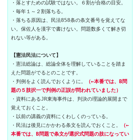
・落とすための試験ではない。６割が合格の目安。

・毎年１～２割落ちる。

・落ちる原因は、民法858条の条文番号を覚えてな
い。保佐人を漢字で書けない。問題数多くて解き切
れない等がある。

【憲法民法について】
・憲法総論は、総論全体を理解していることを踏ま
えた問題がでるとのことです。

・判例をよく読んでおくように。
（←本番では、B問
題の５肢択一で判例の正誤が問われていました）
・資料にあるJR東海事件は、判決の理論的展開まで
覚えておくこと。

・以前の講義の資料にくわしくのっている。

・民法は後見にかかわる条文を読んでおくこと。
（←
本番では、B問題で条文が選択式問題の肢になってい