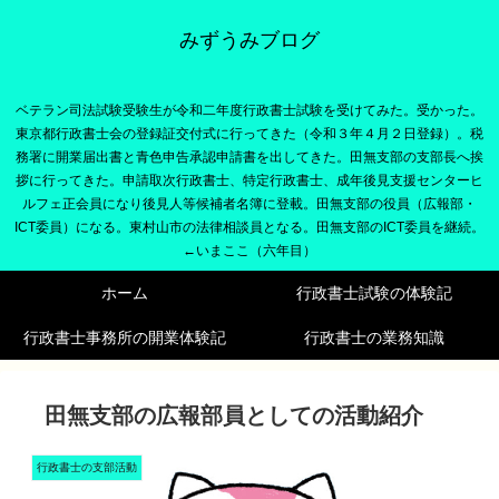
みずうみブログ
ベテラン司法試験受験生が令和二年度行政書士試験を受けてみた。受かった。
東京都行政書士会の登録証交付式に行ってきた（令和３年４月２日登録）。税
務署に開業届出書と青色申告承認申請書を出してきた。田無支部の支部長へ挨
拶に行ってきた。申請取次行政書士、特定行政書士、成年後見支援センターヒ
ルフェ正会員になり後見人等候補者名簿に登載。田無支部の役員（広報部・
ICT委員）になる。東村山市の法律相談員となる。田無支部のICT委員を継続。
←いまここ（六年目）
ホーム
行政書士試験の体験記
行政書士事務所の開業体験記
行政書士の業務知識
田無支部の広報部員としての活動紹介
行政書士の支部活動