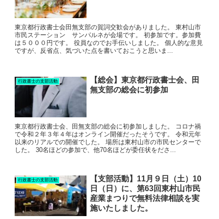
東京都行政書士会田無支部の賀詞交歓会がありました。 東村山市
市民ステーション サンパルネが会場です。 初参加です。参加費
は５０００円です。 役員なのでお手伝いしました。 個人的な意見
ですが、反省点、気づいた点を書いておこうと思いま...
【総会】東京都行政書士会、田
行政書士の支部活動
無支部の総会に初参加
東京都行政書士会、田無支部の総会に初参加しました。 コロナ禍
で令和２年３年４年はオンライン開催だったそうです。 令和元年
以来のリアルでの開催でした。 場所は東村山市の市民センターで
した。 30名ほどの参加で、他70名ほどが委任状をださ...
【支部活動】11月９日（土）10
行政書士の支部活動
日（日）に、第63回東村山市民
産業まつりで無料法律相談を実
施いたしました。