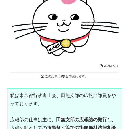
2024.05.30
この記事は
約1分
で読めます。
私は東京都行政書士会、田無支部の広報部部員をや
っております。
広報部の仕事は主に、
田無支部の広報誌の発行
と、
広報活動としての
市民祭り等での街頭無料法律相談