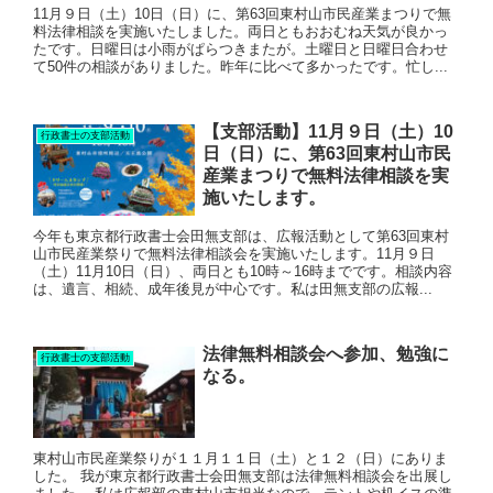
11月９日（土）10日（日）に、第63回東村山市民産業まつりで無
料法律相談を実施いたしました。両日ともおおむね天気が良かっ
たです。日曜日は小雨がぱらつきまたが。土曜日と日曜日合わせ
て50件の相談がありました。昨年に比べて多かったです。忙し...
【支部活動】11月９日（土）10
行政書士の支部活動
日（日）に、第63回東村山市民
産業まつりで無料法律相談を実
施いたします。
今年も東京都行政書士会田無支部は、広報活動として第63回東村
山市民産業祭りで無料法律相談会を実施いたします。11月９日
（土）11月10日（日）、両日とも10時～16時までです。相談内容
は、遺言、相続、成年後見が中心です。私は田無支部の広報...
法律無料相談会へ参加、勉強に
行政書士の支部活動
なる。
東村山市民産業祭りが１１月１１日（土）と１２（日）にありま
した。 我が東京都行政書士会田無支部は法律無料相談会を出展し