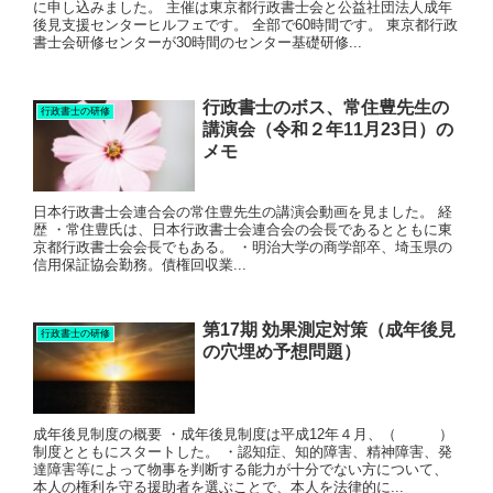
に申し込みました。 主催は東京都行政書士会と公益社団法人成年
後見支援センターヒルフェです。 全部で60時間です。 東京都行政
書士会研修センターが30時間のセンター基礎研修...
行政書士のボス、常住豊先生の
行政書士の研修
講演会（令和２年11月23日）の
メモ
日本行政書士会連合会の常住豊先生の講演会動画を見ました。 経
歴 ・常住豊氏は、日本行政書士会連合会の会長であるとともに東
京都行政書士会会長でもある。 ・明治大学の商学部卒、埼玉県の
信用保証協会勤務。債権回収業...
第17期 効果測定対策（成年後見
行政書士の研修
の穴埋め予想問題）
成年後見制度の概要 ・成年後見制度は平成12年４月、（ ）
制度とともにスタートした。 ・認知症、知的障害、精神障害、発
達障害等によって物事を判断する能力が十分でない方について、
本人の権利を守る援助者を選ぶことで、本人を法律的に...