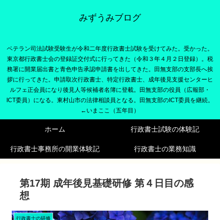
みずうみブログ
ベテラン司法試験受験生が令和二年度行政書士試験を受けてみた。受かった。
東京都行政書士会の登録証交付式に行ってきた（令和３年４月２日登録）。税
務署に開業届出書と青色申告承認申請書を出してきた。田無支部の支部長へ挨
拶に行ってきた。申請取次行政書士、特定行政書士、成年後見支援センターヒ
ルフェ正会員になり後見人等候補者名簿に登載。田無支部の役員（広報部・
ICT委員）になる。東村山市の法律相談員となる。田無支部のICT委員を継続。
←いまここ（五年目）
ホーム
行政書士試験の体験記
行政書士事務所の開業体験記
行政書士の業務知識
第17期 成年後見基礎研修 第４日目の感
想
行政書士の研修