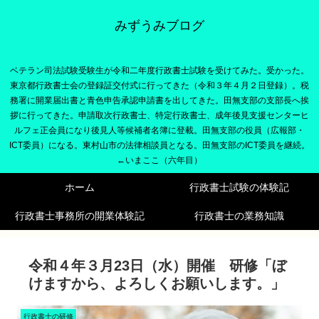
みずうみブログ
ベテラン司法試験受験生が令和二年度行政書士試験を受けてみた。受かった。
東京都行政書士会の登録証交付式に行ってきた（令和３年４月２日登録）。税
務署に開業届出書と青色申告承認申請書を出してきた。田無支部の支部長へ挨
拶に行ってきた。申請取次行政書士、特定行政書士、成年後見支援センターヒ
ルフェ正会員になり後見人等候補者名簿に登載。田無支部の役員（広報部・
ICT委員）になる。東村山市の法律相談員となる。田無支部のICT委員を継続。
←いまここ（六年目）
ホーム
行政書士試験の体験記
行政書士事務所の開業体験記
行政書士の業務知識
令和４年３月23日（水）開催 研修「ぼ
けますから、よろしくお願いします。」
行政書士の研修