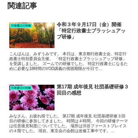
関連記事
令和３年９月17日（金）開催
行政書士の研修
「特定行政書士ブラッシュアッ
プ研修」
こんばんは、みずうみです。 本日は、東京都行政書士会、特定行
政書士特別委員会主催、 「特定行政書士ブラッシュアップ研修」
を受講しました。 ズームでの研修でした。 特定行政書士になるた
めに必要な18時間のVOD講義の視聴期限が今日で...
第17期 成年後見 社団基礎研修３
行政書士の研修
回目の感想
みなさん、お疲れ様でした。 第17期 成年後見 社団基礎研修３回
目の研修に参加してきました。 時間は４時間。 今回の研修テーマ
は任意後見制度についてでした。 場所は渋谷ファーストプレイス
の４階でした。 現在、東京会の会館は改修工事中です。...