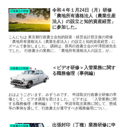
令和４年１月24日（月）研修
行政書士の研修
「農地所有適格法人（農業生産
法人）の設立と知的資産経営」
に参加した。
こんにちは 東京都行政書士会知的財産・経営会計部主催の研修
「農地所有適格法人（農業生産法人）の設立と知的資産経営」に
ズームで参加しました。 講師は、群馬行政書士会の中澤照雄先生
でした。 行政書士の業務に、「農地所有適格法人の設立」が...
＜ビデオ研修＞入管業務に関す
行政書士の研修
る職務倫理（事例編）
おはようございます。みずうみです。 申請取次行政書士研修の準
備として、ビデオ講習を受けました。 ビデオは、「入管業務に関
する職務倫理（事例編）」です。 申請等取次業務に関して、懲戒
等の事例を通して、行政書士が遵守すべき職務倫理につい...
出張封印（丁種）業務研修に申
行政書士の研修